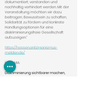
dokumentiert, verstanden und 
nachhaltig verhindert werden. Mit der 
Veranstaltung möchten wir dazu 
beitragen, Bewusstsein zu schaffen, 
Solidarität zu fördern und konkrete 
Handlungsoptionen für eine 
diskriminierungsfreie Gesellschaft 
aufzuzeigen.“
https://hessen.antiziganismus-
melden.de/
Über MIA:
Diskriminierung sichtbarer machen, 
Antiziganismus bekämpfen!
MIA ist eine zivilgesellschaftliche 
Melde- und Informationsstelle zum 
bundesweiten Monitoring von 
Antiziganismus. Wir sind als regionale 
Meldestelle für Hessen zuständig. MIA 