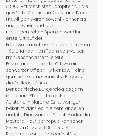
Es waren freiwillige aus 53 Nationen. 
33.000 Antifaschisten kämpften für die 
gewählte Spanische Regierung. Diese 
Freiwilligen waren sowohl Männer als 
auch Frauen, und das 
republikanischen Spanien war der 
erste Ort auf der
Erde, wo eine afro-amerikanische Frau 
- Salaria Kea – ein Team von weißen 
Krankenschwestern leitete. 
Es war auch der erste Ort, wo ein 
schwarzer Offizier - Oliver Law – eine 
gemischte amerikanische Brigade in 
die Schlacht führte.
Der spanische Bürgerkrieg begann 
mit einem Staatsstreich: Francos 
Aufstand in Marokko. Es ist weniger 
bekannt, dass es in einem anderen 
endete. Dies war der Putsch - oder die 
Meuterei - auf der republikanischen 
Seite am 5. März 1939, die die 
Regierung von Juan Negrín stürzte 