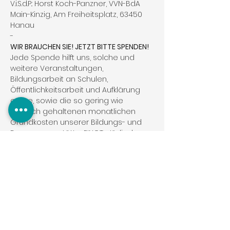
V.i.S.d.P.: Horst Koch-Panzner, VVN-BdA 
Main-Kinzig, Am Freiheitsplatz, 63450 
Hanau
-
WIR BRAUCHEN SIE! JETZT BITTE SPENDEN!
Jede Spende hilft uns, solche und 
weitere Veranstaltungen, 
Bildungsarbeit an Schulen, 
Öffentlichkeitsarbeit und Aufklärung 
online, sowie die so gering wie 
möglich gehaltenen monatlichen 
Grundkosten unserer Bildungs- und 
Begegnungsstätte, PINOT- Jüdische 
Bildungsbausteine gUG in der 
Hanauer Innenstadt finanzieren zu 
 könen
.
www.pinot-
bildungsbausteine.de/spende
-
PINOT - Jüdische Bildungsbausteine 
gUG
(Haftungsbeschränkt)