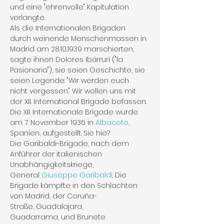
und eine "ehrenvolle" Kapitulation 
verlangte. 
Als die Internationalen Brigaden 
durch weinende Menschenmassen in 
Madrid am 28.10.1939 marschierten, 
sagte ihnen Dolores Ibárruri ("la 
Pasionaria"), sie seien Geschichte, sie 
seien Legende: "Wir werden euch 
nicht vergessen." Wir wollen uns mit 
der XII. International Brigade befassen. 
Die XII. Internationale Brigade wurde 
am 7. November 1936 in 
Albacete
, 
Spanien, aufgestellt. Sie hie?
Die Garibaldi-Brigade, nach dem 
Anführer der italienischen 
Unabhängigkeitskriege, 
General 
Giuseppe Garibaldi
. Die 
Brigade kämpfte in den Schlachten 
von Madrid, der Coruña-
Straße, Guadalajara, 
Guadarrama, und Brunete