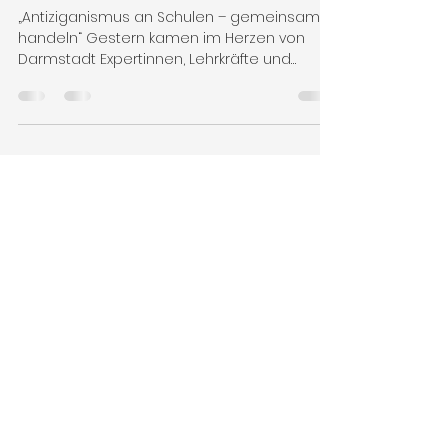
Befunde und
Handlungsbedarf
„Antiziganismus an Schulen – gemeinsam
handeln“ Gestern kamen im Herzen von
Darmstadt Expertinnen, Lehrkräfte und
Bildungs­akteurinnen zusammen, um der
Frage nachzugehen: Wie begegnen wir
Antiziganismus im Schulalltag?