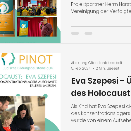
Projektpartner Herrn Hors
Vereinigung der Verfolgt
de
Abteilung Öffentlichkeitsarbeit
5. Feb. 2024
2 Min. Lesezeit
Eva Szepesi -
des Holocaust
Als Kind hat Eva Szepesi 
des Konzentrationslagers 
wurde von einem Aufsehern 