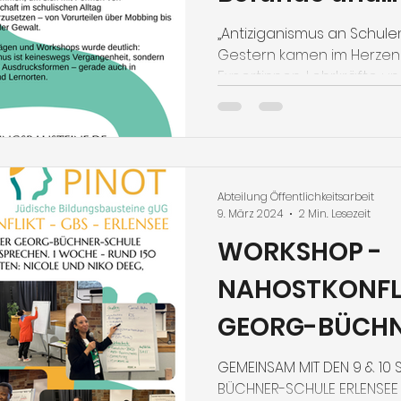
Handlungsbed
„Antiziganismus an Schul
Gestern kamen im Herzen
Expertinnen, Lehrkräfte un
zusammen, um der Frage
begegnen wir Antiziganism
Abteilung Öffentlichkeitsarbeit
9. März 2024
2 Min. Lesezeit
WORKSHOP -
NAHOSTKONFLI
GEORG-BÜCHN
ERLENSEE
GEMEINSAM MIT DEN 9 & 10
BÜCHNER-SCHULE ERLENSEE 