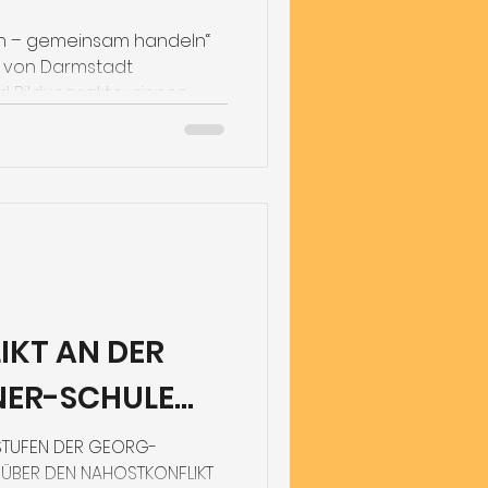
arf
en – gemeinsam handeln“
 von Darmstadt
d Bildungs­akteurinnen
 nachzugehen: Wie
us im Schulalltag?
KT AN DER
ER-SCHULE
 STUFEN DER GEORG-
ÜBER DEN NAHOSTKONFLIKT