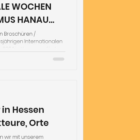
ALE WOCHEN
SMUS HANAU
en Broschüren /
esjährigen Internationalen
2024 in Hanau verfügbar
 in Hessen
teure, Orte
en wir mit unserem