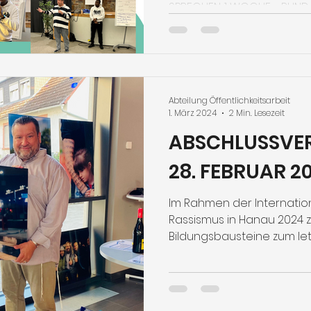
SPRECHEN. 1 WOCHE - RUND 1
Abteilung Öffentlichkeitsarbeit
1. März 2024
2 Min. Lesezeit
ABSCHLUSSVE
28. FEBRUAR 2
Im Rahmen der Internat
Rassismus in Hanau 2024 zeigte PINOT- Jüdische
Bildungsbausteine zum letz