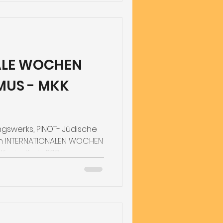
ALE WOCHEN
MUS - MKK
ngswerks, PINOT- Jüdische
en INTERNATIONALEN WOCHEN
inzig-Kreis 202